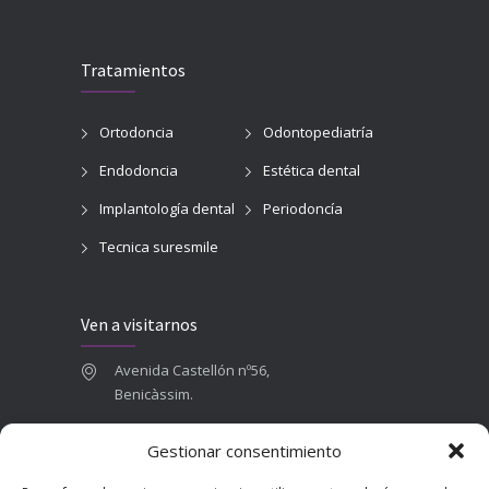
Tratamientos
Ortodoncia
Odontopediatría
Endodoncia
Estética dental
Implantología dental
Periodoncía
Tecnica suresmile
Ven a visitarnos
Avenida Castellón nº56,
Benicàssim.
964 84 16 71
Gestionar consentimiento
665 787 673