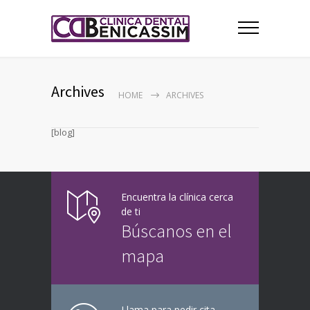
Archives
HOME
ARCHIVES
[blog]
Encuentra la clínica cerca
de ti
Búscanos en el
mapa
Llama para pedir cita