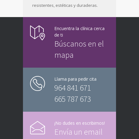
resistentes, estéticas y duraderas.
Encuentra la clínica cerca
de ti
Búscanos en el
mapa
Llama para pedir cita
964 841 671
665 787 673
¡No dudes en escribirnos!
Envía un email