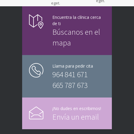
eget.
eget.
Encuentra la clínica cerca
de ti
Búscanos en el
mapa
Llama para pedir cita
964 841 671
665 787 673
¡No dudes en escribirnos!
Envía un email