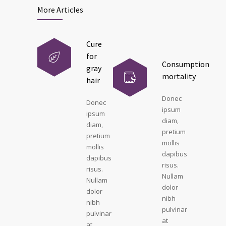
More Articles
Cure
for
Consumption
gray
mortality
hair
Donec
Donec
ipsum
ipsum
diam,
diam,
pretium
pretium
mollis
mollis
dapibus
dapibus
risus.
risus.
Nullam
Nullam
dolor
dolor
nibh
nibh
pulvinar
pulvinar
at
at