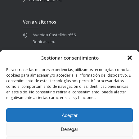
Ven a visitarnos
Avenida Castellón nº56,
Benicàssim.
964 84 16 71
Gestionar consentimiento
665 787 673
Para ofrecer las mejores experiencias, utilizamos tecnologías como las
admin@clinicadentalbenicasim.com
cookies para almacenar y/o acceder a la información del dispositivo. El
consentimiento de estas tecnologías nos permitirá procesar datos
como el comportamiento de navegación o las identificaciones únicas
en este sitio. No consentir o retirar el consentimiento, puede afectar
negativamente a ciertas características y funciones.
Aceptar
Denegar
2025 © Clínica Dental Benicàssim | Diseñado por