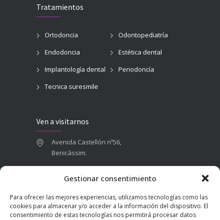
Tratamientos
Ortodoncia
Odontopediatría
Endodoncia
Estética dental
Implantología dental
Periodoncía
Tecnica suresmile
Ven a visitarnos
Avenida Castellón nº56,
Benicàssim.
964 84 16 71
Gestionar consentimiento
665 787 673
Para ofrecer las mejores experiencias, utilizamos tecnologías como las
admin@clinicadentalbenicasim.com
cookies para almacenar y/o acceder a la información del dispositivo. El
consentimiento de estas tecnologías nos permitirá procesar datos