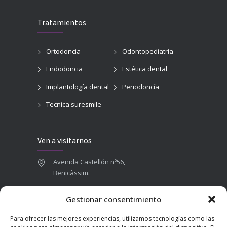
Tratamientos
Ortodoncia
Odontopediatría
Endodoncia
Estética dental
Implantología dental
Periodoncía
Tecnica suresmile
Ven a visitarnos
Avenida Castellón nº56,
Benicàssim.
964 84 16 71
Gestionar consentimiento
665 787 673
Para ofrecer las mejores experiencias, utilizamos tecnologías como las
admin@clinicadentalbenicasim.com