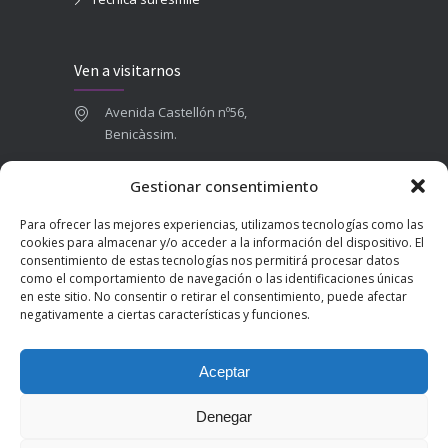
Ven a visitarnos
Avenida Castellón nº56,
Benicàssim.
964 84 16 71
Gestionar consentimiento
665 787 673
Para ofrecer las mejores experiencias, utilizamos tecnologías como las
admin@clinicadentalbenicasim.com
cookies para almacenar y/o acceder a la información del dispositivo. El
consentimiento de estas tecnologías nos permitirá procesar datos
como el comportamiento de navegación o las identificaciones únicas
en este sitio. No consentir o retirar el consentimiento, puede afectar
negativamente a ciertas características y funciones.
Aceptar
Denegar
2025 © Clínica Dental Benicàssim | Diseñado por