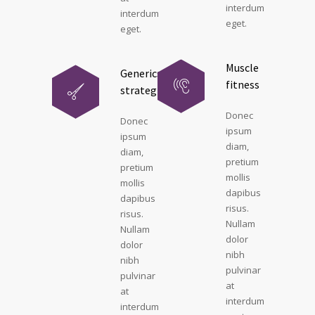
interdum
interdum
eget.
eget.
Muscle
Generics
fitness
strategies
Donec
Donec
ipsum
ipsum
diam,
diam,
pretium
pretium
mollis
mollis
dapibus
dapibus
risus.
risus.
Nullam
Nullam
dolor
dolor
nibh
nibh
pulvinar
pulvinar
at
at
interdum
interdum