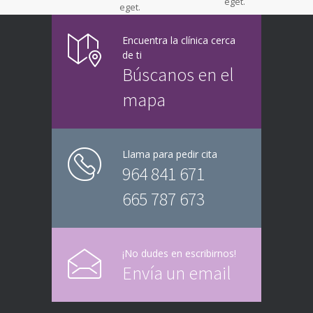
eget.
eget.
Encuentra la clínica cerca
de ti
Búscanos en el
mapa
Llama para pedir cita
964 841 671
665 787 673
¡No dudes en escribirnos!
Envía un email