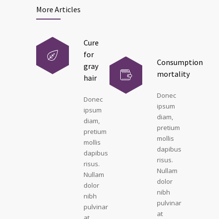
More Articles
Cure
for
Consumption
gray
mortality
hair
Donec
Donec
ipsum
ipsum
diam,
diam,
pretium
pretium
mollis
mollis
dapibus
dapibus
risus.
risus.
Nullam
Nullam
dolor
dolor
nibh
nibh
pulvinar
pulvinar
at
at