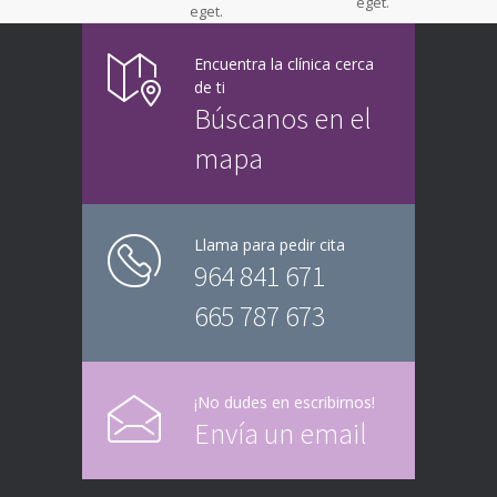
eget.
eget.
Encuentra la clínica cerca
de ti
Búscanos en el
mapa
Llama para pedir cita
964 841 671
665 787 673
¡No dudes en escribirnos!
Envía un email