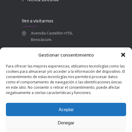
Ven a visitarnos
Avenida Castellón nº56,
Benicàssim.
964 84 16 71
Gestionar consentimiento
665 787 673
Para ofrecer las mejores experiencias, utilizamos tecnologías como las
admin@clinicadentalbenicasim.com
cookies para almacenar y/o acceder a la información del dispositivo. El
consentimiento de estas tecnologías nos permitirá procesar datos
como el comportamiento de navegación o las identificaciones únicas
en este sitio. No consentir o retirar el consentimiento, puede afectar
negativamente a ciertas características y funciones.
Aceptar
Denegar
2025 © Clínica Dental Benicàssim | Diseñado por