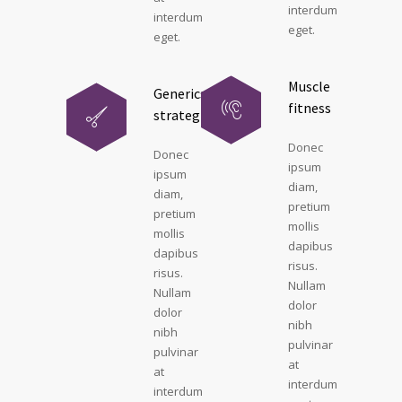
interdum
interdum
eget.
eget.
Muscle
Generics
fitness
strategies
Donec
Donec
ipsum
ipsum
diam,
diam,
pretium
pretium
mollis
mollis
dapibus
dapibus
risus.
risus.
Nullam
Nullam
dolor
dolor
nibh
nibh
pulvinar
pulvinar
at
at
interdum
interdum