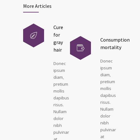
More Articles
Cure
for
Consumption
gray
mortality
hair
Donec
Donec
ipsum
ipsum
diam,
diam,
pretium
pretium
mollis
mollis
dapibus
dapibus
risus.
risus.
Nullam
Nullam
dolor
dolor
nibh
nibh
pulvinar
pulvinar
at
at