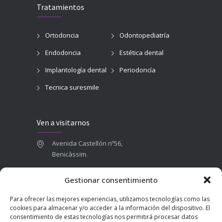
Tratamientos
Ortodoncia
Odontopediatría
Endodoncia
Estética dental
Implantología dental
Periodoncía
Tecnica suresmile
Ven a visitarnos
Avenida Castellón nº56,
Benicàssim.
964 84 16 71
Gestionar consentimiento
665 787 673
Para ofrecer las mejores experiencias, utilizamos tecnologías como las
admin@clinicadentalbenicasim.com
cookies para almacenar y/o acceder a la información del dispositivo. El
consentimiento de estas tecnologías nos permitirá procesar datos