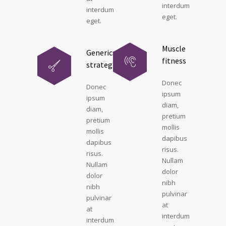
interdum
interdum
eget.
eget.
Muscle
Generics
fitness
strategies
Donec
Donec
ipsum
ipsum
diam,
diam,
pretium
pretium
mollis
mollis
dapibus
dapibus
risus.
risus.
Nullam
Nullam
dolor
dolor
nibh
nibh
pulvinar
pulvinar
at
at
interdum
interdum