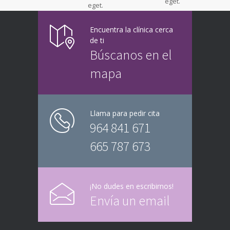
eget.
eget.
Encuentra la clínica cerca
de ti
Búscanos en el
mapa
Llama para pedir cita
964 841 671
665 787 673
¡No dudes en escribirnos!
Envía un email