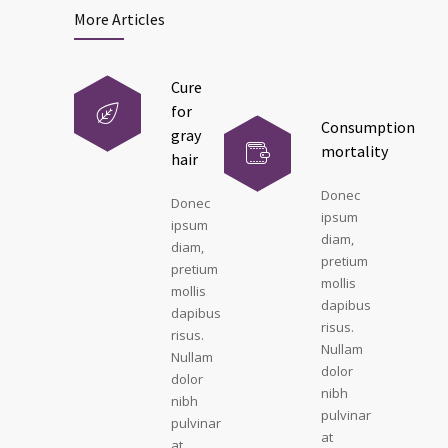
More Articles
Cure
for
Consumption
gray
mortality
hair
Donec
Donec
ipsum
ipsum
diam,
diam,
pretium
pretium
mollis
mollis
dapibus
dapibus
risus.
risus.
Nullam
Nullam
dolor
dolor
nibh
nibh
pulvinar
pulvinar
at
at