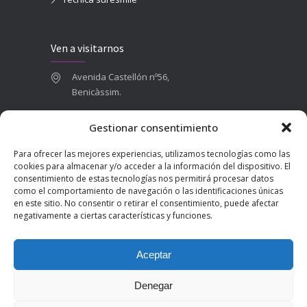
Ven a visitarnos
Avenida Castellón nº56,
Benicàssim.
964 84 16 71
Gestionar consentimiento
665 787 673
Para ofrecer las mejores experiencias, utilizamos tecnologías como las
admin@clinicadentalbenicasim.com
cookies para almacenar y/o acceder a la información del dispositivo. El
consentimiento de estas tecnologías nos permitirá procesar datos
como el comportamiento de navegación o las identificaciones únicas
en este sitio. No consentir o retirar el consentimiento, puede afectar
negativamente a ciertas características y funciones.
Aceptar
Denegar
2025 © Clínica Dental Benicàssim | Diseñado por