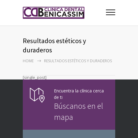
Resultados estéticos y
duraderos
HOME
RESULTADOS ESTÉTICOS Y DURADEROS
[single_post]
Encuentra la clínica cerca
de ti
Búscanos en el
mapa