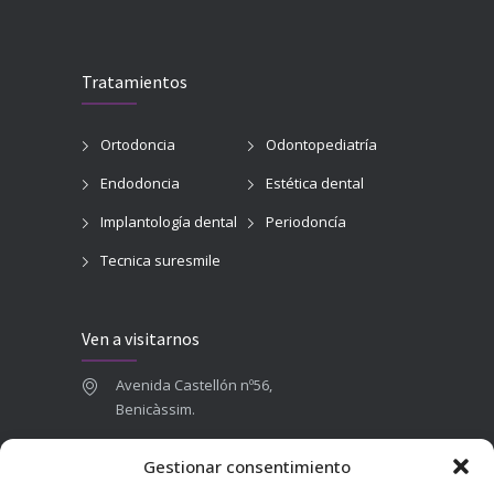
Tratamientos
Ortodoncia
Odontopediatría
Endodoncia
Estética dental
Implantología dental
Periodoncía
Tecnica suresmile
Ven a visitarnos
Avenida Castellón nº56,
Benicàssim.
964 84 16 71
Gestionar consentimiento
665 787 673