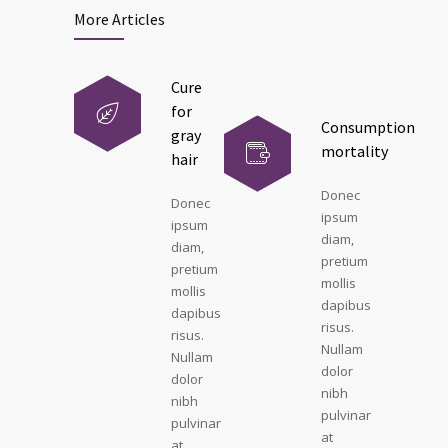
More Articles
Cure
for
Consumption
gray
mortality
hair
Donec
Donec
ipsum
ipsum
diam,
diam,
pretium
pretium
mollis
mollis
dapibus
dapibus
risus.
risus.
Nullam
Nullam
dolor
dolor
nibh
nibh
pulvinar
pulvinar
at
at