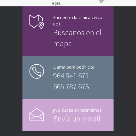
eget.
eget.
Encuentra la clínica cerca
de ti
Búscanos en el
mapa
Llama para pedir cita
964 841 671
665 787 673
¡No dudes en escribirnos!
Envía un email