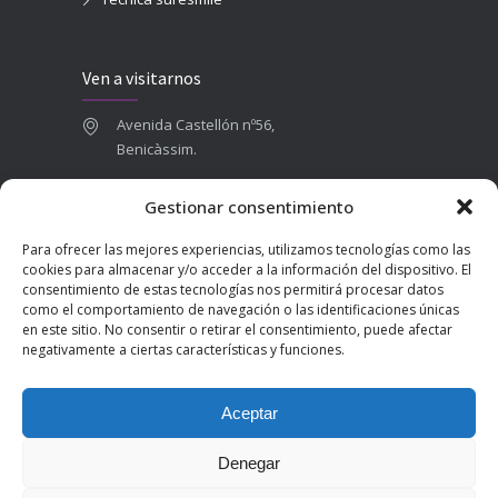
Ven a visitarnos
Avenida Castellón nº56,
Benicàssim.
964 84 16 71
Gestionar consentimiento
665 787 673
Para ofrecer las mejores experiencias, utilizamos tecnologías como las
admin@clinicadentalbenicasim.com
cookies para almacenar y/o acceder a la información del dispositivo. El
consentimiento de estas tecnologías nos permitirá procesar datos
como el comportamiento de navegación o las identificaciones únicas
en este sitio. No consentir o retirar el consentimiento, puede afectar
negativamente a ciertas características y funciones.
Aceptar
Denegar
2025 © Clínica Dental Benicàssim | Diseñado por