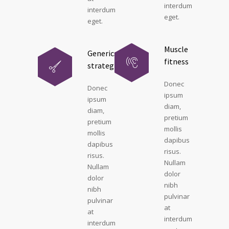
interdum
interdum
eget.
eget.
Muscle
Generics
fitness
strategies
Donec
Donec
ipsum
ipsum
diam,
diam,
pretium
pretium
mollis
mollis
dapibus
dapibus
risus.
risus.
Nullam
Nullam
dolor
dolor
nibh
nibh
pulvinar
pulvinar
at
at
interdum
interdum