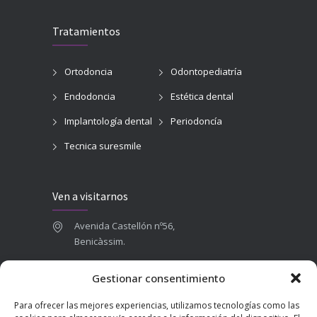
Tratamientos
Ortodoncia
Odontopediatría
Endodoncia
Estética dental
Implantología dental
Periodoncía
Tecnica suresmile
Ven a visitarnos
Avenida Castellón nº56,
Benicàssim.
964 84 16 71
Gestionar consentimiento
665 787 673
Para ofrecer las mejores experiencias, utilizamos tecnologías como las
admin@clinicadentalbenicasim.com