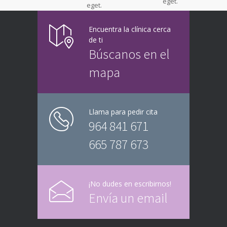
eget.
eget.
Encuentra la clínica cerca
de ti
Búscanos en el
mapa
Llama para pedir cita
964 841 671
665 787 673
¡No dudes en escribirnos!
Envía un email