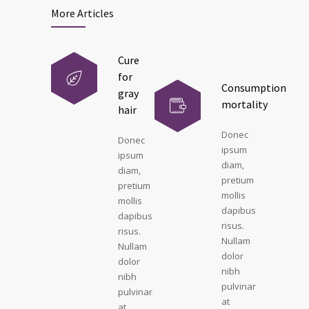
More Articles
Cure
for
Consumption
gray
mortality
hair
Donec
Donec
ipsum
ipsum
diam,
diam,
pretium
pretium
mollis
mollis
dapibus
dapibus
risus.
risus.
Nullam
Nullam
dolor
dolor
nibh
nibh
pulvinar
pulvinar
at
at