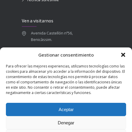
Ven a visitarnos
Avenida Castellón nº56,
Benicàssim.
964 84 16 71
Gestionar consentimiento
665 787 673
Para ofrecer las mejores experiencias, utilizamos tecnologías como las
admin@clinicadentalbenicasim.com
cookies para almacenar y/o acceder a la información del dispositivo. El
consentimiento de estas tecnologías nos permitirá procesar datos
como el comportamiento de navegación o las identificaciones únicas
en este sitio. No consentir o retirar el consentimiento, puede afectar
negativamente a ciertas características y funciones.
Aceptar
Denegar
2025 © Clínica Dental Benicàssim | Diseñado por