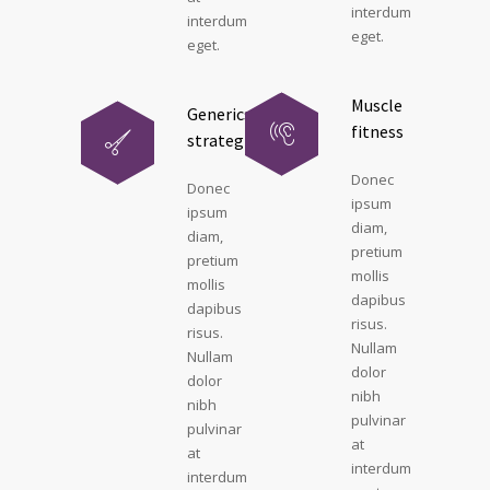
interdum
interdum
eget.
eget.
Muscle
Generics
fitness
strategies
Donec
Donec
ipsum
ipsum
diam,
diam,
pretium
pretium
mollis
mollis
dapibus
dapibus
risus.
risus.
Nullam
Nullam
dolor
dolor
nibh
nibh
pulvinar
pulvinar
at
at
interdum
interdum