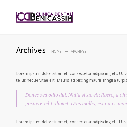
Archives
HOME
ARCHIVES
Lorem ipsum dolor sit amet, consectetur adipiscing elit. Ut v
tellus neque vitae elit. Mauris adipiscing mauris fringilla tu
Donec sed odio dui. Nulla vitae elit libero, a ph
posuere velit aliquet. Duis mollis, est non comm
Lorem ipsum dolor sit amet, consectetur adipiscing elit. Ut v