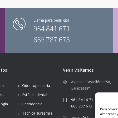
Llama para pedir cita
964 841 671
665 787 673
ntos
Ven a visitarnos
Avenida Castellón nº56,
ia
Odontopediatría
Benicàssim.
cia
Estética dental
964 84 16 71
logía
Periodoncía
665 787 673
Para ofrece
Tecnica suresmile
almacenar y
admin@clinicadentalbenic