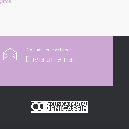
ption.
¡No dudes en escribirnos!
Envía un email