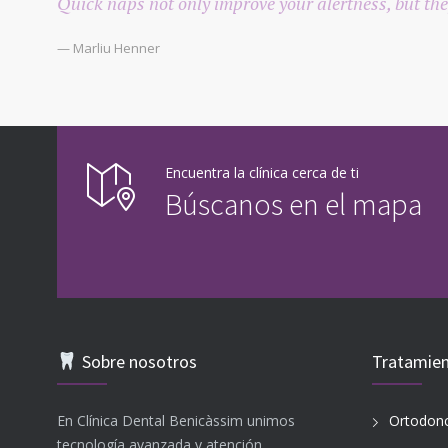
Quick naps not only improve your alertness, but the
— Marliu Henner
Encuentra la clínica cerca de ti
Búscanos en el mapa
Sobre nosotros
Tratamie
En Clínica Dental Benicàssim unimos
Ortodonc
tecnología avanzada y atención