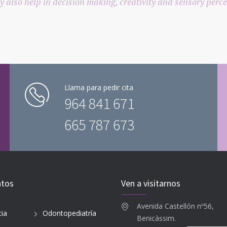
y also help in decision making, creativity and sensory perce
Llama para pedir cita
964 841 671
665 787 673
ntos
Ven a visitarnos
Avenida Castellón nº56,
ia
Odontopediatría
Benicàssim.