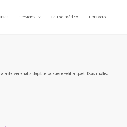
línica
Servicios
Equipo médico
Contacto
at a ante venenatis dapibus posuere velit aliquet. Duis mollis,