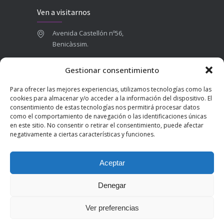
Ven a visitarnos
Avenida Castellón nº56,
Benicàssim.
964 84 16 71
Gestionar consentimiento
665 787 673
Para ofrecer las mejores experiencias, utilizamos tecnologías como las
admin@clinicadentalbenicasim.com
cookies para almacenar y/o acceder a la información del dispositivo. El
consentimiento de estas tecnologías nos permitirá procesar datos
como el comportamiento de navegación o las identificaciones únicas
en este sitio. No consentir o retirar el consentimiento, puede afectar
negativamente a ciertas características y funciones.
Aceptar
Denegar
2025 © Clínica Dental Benicàssim | Diseñado por
th.digital
|
Ver preferencias
Aviso legal
Política de privacidad
Política de cookies (UE)