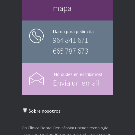
mapa
Llama para pedir cita
964 841 671
665 787 673
¡No dudes en escribirnos!
Envía un email
Sobre nosotros
En Clínica Dental Benicàssim unimos tecnología
avanzada y atención personalizada para cuidar