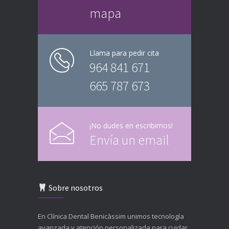
mapa
Llama para pedir cita
964 841 671
665 787 673
¡No dudes en escribirnos!
Envía un email
Sobre nosotros
En Clínica Dental Benicàssim unimos tecnología
avanzada y atención personalizada para cuidar