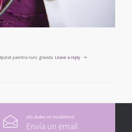
vulputat paentra nunc gravida.
Leave a reply
¡No dudes en escribirnos!
Envía un email