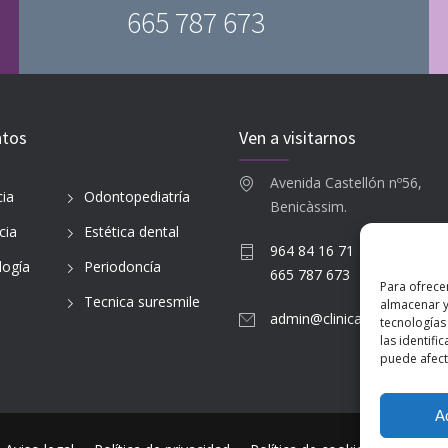
665 787 673
ntos
Ven a visitarnos
Avenida Castellón nº56,
ia
Odontopediatría
Benicàssim.
cia
Estética dental
964 84 16 71
logía
Periodoncía
665 787 673
Para ofrece
Tecnica suresmile
almacenar y
admin@clinicadentalbenic
tecnologías
las identifi
puede afecta
A