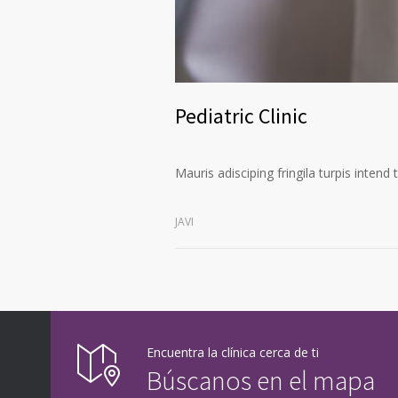
Pediatric Clinic
Mauris adisciping fringila turpis intend
JAVI
Encuentra la clínica cerca de ti
Búscanos en el mapa