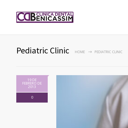
Pediatric Clinic
HOME
PEDIATRIC CLINIC
19 DE
FEBRERO DE
2013
0