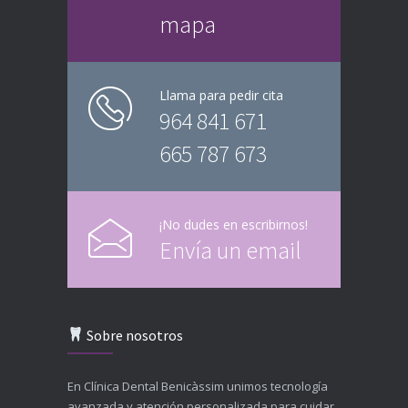
mapa
Llama para pedir cita
964 841 671
665 787 673
¡No dudes en escribirnos!
Envía un email
Sobre nosotros
En Clínica Dental Benicàssim unimos tecnología
avanzada y atención personalizada para cuidar