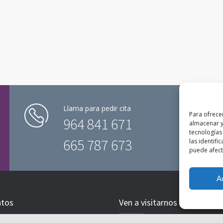
Llama para pedir cita
Para ofrece
964 841 671
almacenar y
tecnologías
665 787 673
las identifi
puede afecta
A
ntos
Ven a visitarnos