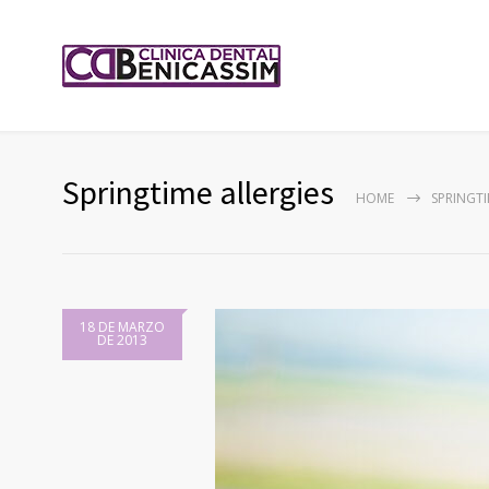
Springtime allergies
HOME
SPRINGTI
18 DE MARZO
DE 2013