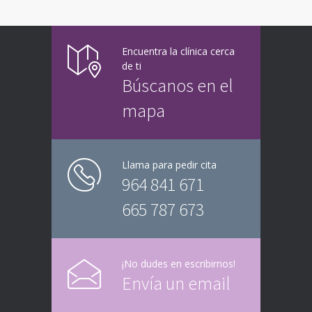
Encuentra la clínica cerca
de ti
Búscanos en el
mapa
Llama para pedir cita
964 841 671
665 787 673
¡No dudes en escribirnos!
Envía un email