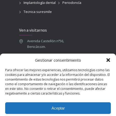
Implantología dental
Periodoncía
Tecnica suresmile
Ven a visitarnos
Avenida Castellón nº56,
Benicàssim.
964 84 16 71
Gestionar consentimiento
665 787 673
Para ofrecer las mejores experiencias, utilizamos tecnologías como las
admin@clinicadentalbenicasim.com
cookies para almacenar y/o acceder a la información del dispositivo. El
consentimiento de estas tecnologías nos permitirá procesar datos
como el comportamiento de navegación o las identificaciones únicas
en este sitio. No consentir o retirar el consentimiento, puede afectar
negativamente a ciertas características y funciones.
Aceptar