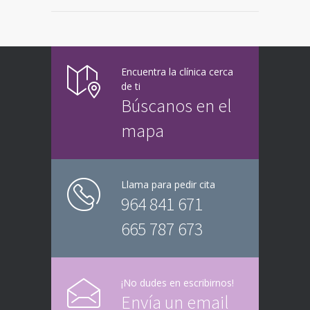
Encuentra la clínica cerca
de ti
Búscanos en el
mapa
Llama para pedir cita
964 841 671
665 787 673
¡No dudes en escribirnos!
Envía un email