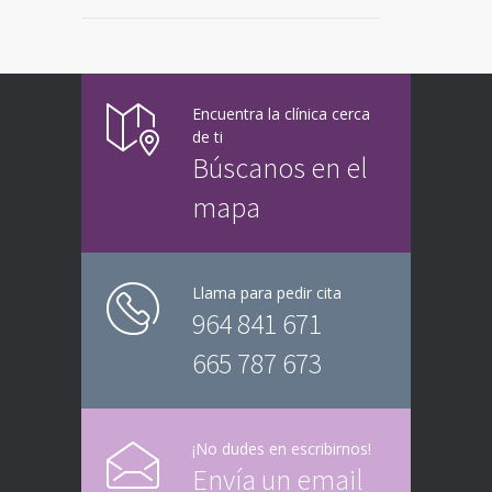
Encuentra la clínica cerca
de ti
Búscanos en el
mapa
Llama para pedir cita
964 841 671
665 787 673
¡No dudes en escribirnos!
Envía un email