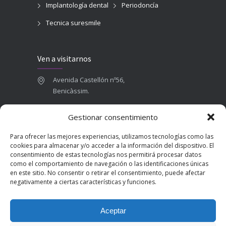
Implantología dental
Periodoncía
Tecnica suresmile
Ven a visitarnos
Avenida Castellón nº56,
Benicàssim.
964 84 16 71
Gestionar consentimiento
665 787 673
Para ofrecer las mejores experiencias, utilizamos tecnologías como las
admin@clinicadentalbenicasim.com
cookies para almacenar y/o acceder a la información del dispositivo. El
consentimiento de estas tecnologías nos permitirá procesar datos
como el comportamiento de navegación o las identificaciones únicas
en este sitio. No consentir o retirar el consentimiento, puede afectar
negativamente a ciertas características y funciones.
Aceptar