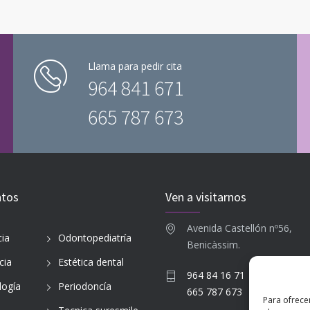
Llama para pedir cita
964 841 671
665 787 673
ntos
Ven a visitarnos
Avenida Castellón nº56,
ia
Odontopediatría
Benicàssim.
cia
Estética dental
964 84 16 71
logía
Periodoncía
665 787 673
Para ofrece