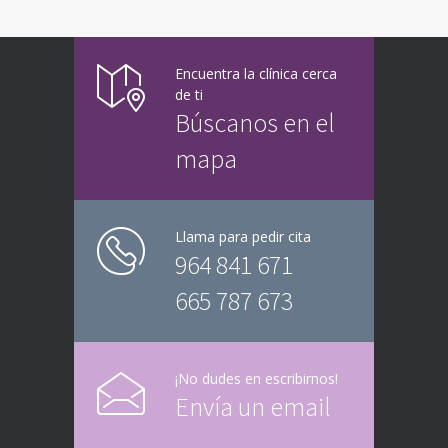
Encuentra la clínica cerca
de ti
Búscanos en el
mapa
Llama para pedir cita
964 841 671
665 787 673
¡No dudes en escribirnos!
Envía un email