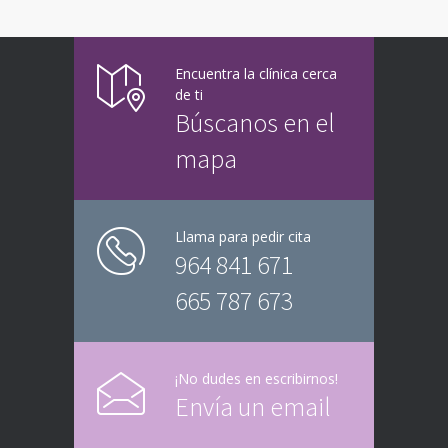
Encuentra la clínica cerca
de ti
Búscanos en el
mapa
Llama para pedir cita
964 841 671
665 787 673
¡No dudes en escribirnos!
Envía un email