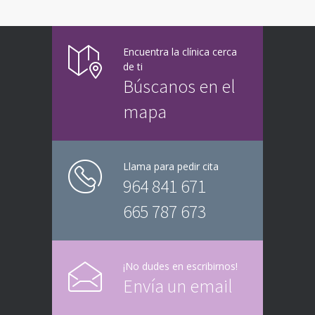
Encuentra la clínica cerca
de ti
Búscanos en el
mapa
Llama para pedir cita
964 841 671
665 787 673
¡No dudes en escribirnos!
Envía un email